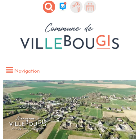
Navigation
Bienvenue à
B
GI
VILLE
OU
S
Au confins nord de la Bourgogne