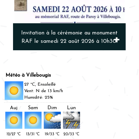
Invitation à la cérémonie au monument
L
RAF le samedi 22 août 2026 à 10h30.
Villebougis
27 °C, Ensoleillé
Vent: N de 13 km/h
Humidité: 25%
Auj
Sam
Dim
Lun
12/27 °C
13/31 °C
19/33 °C
20/33 °C