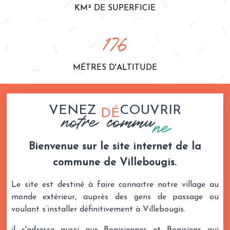
KM² DE SUPERFICIE
176
MÉTRES D'ALTITUDE
VENEZ
COUVRIR
DÉ
notre commu
ne
Bienvenue sur le site internet de la
commune de Villebougis.
Le site est destiné à faire connaitre notre village au
monde extérieur, auprès des gens de passage ou
voulant s’installer définitivement à Villebougis.