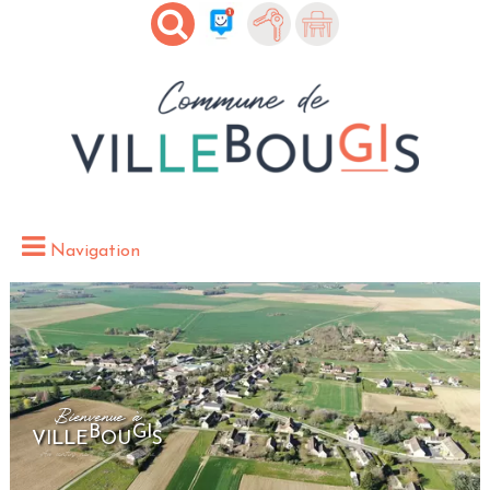
Navigation
Bienvenue à
B
GI
VILLE
OU
S
Au confins nord de la Bourgogne